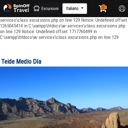
Notice: Undefined index: ordenar in C:\xampp\htdocs\w-
services\repositories\GroupRepository.php on line 415 Notice:
Italiano
Escursioni
Undefined offset: 1265045344 in C:\xampp\htdocs\w-
services\class.excursions.php on line 129 Notice: Undefined offset:
1265045414 in C:\xampp\htdocs\w-services\class.excursions.php
on line 129 Notice: Undefined offset: 1717760499 in
C:\xampp\htdocs\w-services\class.excursions.php on line 129
Teide Medio Día