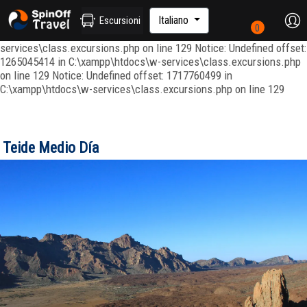
Notice: Undefined index: ordenar in C:\xampp\htdocs\w-
services\repositories\GroupRepository.php on line 415 Notice:
Italiano
Escursioni
Undefined offset: 1265045344 in C:\xampp\htdocs\w-
services\class.excursions.php on line 129 Notice: Undefined offset:
1265045414 in C:\xampp\htdocs\w-services\class.excursions.php
on line 129 Notice: Undefined offset: 1717760499 in
C:\xampp\htdocs\w-services\class.excursions.php on line 129
Teide Medio Día