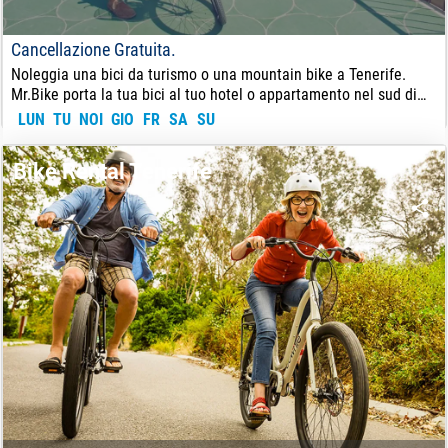
Cancellazione Gratuita.
Noleggia una bici da turismo o una mountain bike a Tenerife.
Mr.Bike porta la tua bici al tuo hotel o appartamento nel sud di
Tenerife.
LUN
TU
NOI
GIO
FR
SA
SU
12
€
DA:
Bike Rental Tenerife