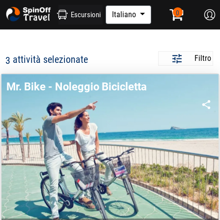
Italiano
Escursioni
attività selezionate
Filtro
3
Mr. Bike - Noleggio Bicicletta