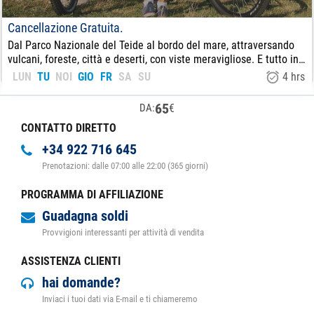
Cancellazione Gratuita.
Dal Parco Nazionale del Teide al bordo del mare, attraversando
vulcani, foreste, città e deserti, con viste meravigliose. E tutto in
discesa, senza pedalare!
LUN
TU
NOI
GIO
FR
SA
SU
4 hrs
65
€
DA:
CONTATTO DIRETTO
+34 922 716 645
Prenotazioni: dalle 07:00 alle 22:00 (365 giorni)
PROGRAMMA DI AFFILIAZIONE
Guadagna soldi
Provvigioni interessanti per attività di vendita
ASSISTENZA CLIENTI
hai domande?
Inviaci i tuoi dati via E-mail e ti chiameremo