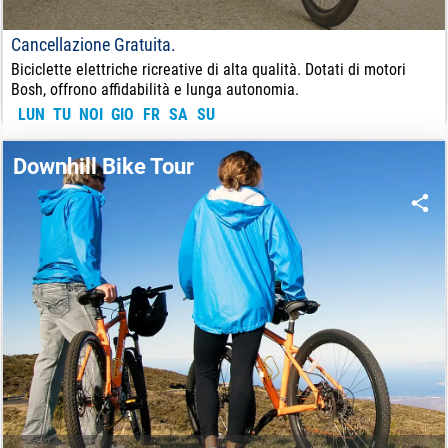
Cancellazione Gratuita.
Biciclette elettriche ricreative di alta qualità. Dotati di motori
Bosh, offrono affidabilità e lunga autonomia.
LUN
TU
NOI
GIO
FR
SA
SU
18
€
DA:
Downhill Bike Tour